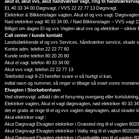
akut el, akut vvs, akut håndværker vagt, ring til håndværkerv
EL 40 33 34 00 Døgnvagt. / VVS 22 22 77 13 Døgnvagt.
Elektriker & Blikkenslager vagten. Akut el og vvs vagt. Døgnvagte
Nød elektriker vagt 40 33 34 00. / Nød Blikkenslager – VVS vagt 2
Billigst om dagen El og vvs Vagten akut vvs og elektriker – sikke
Call center / kunde kontakt
Landsdækkende el og vvs Services, håndværker service, skade s
Kontor adm. telefon 22 22 77 60
Kunde ordre telefon 80 20 20 80
Akut el vagt. telefon 40 33 34 00
Akut vvs vagt. telefon 22 22 77 13
Telefontid vagt 8-23 herefter svare vi så hurtigt vi kan,
indtal navn og nummer, så ringer vi tilbage så snart vores montører
Elvagten i Storkøbenhavn
Ved strømsvigt. udfald i din el forsyning overgang eller kortslutning, i
Elektriker vagten, Akut el vagt døgnvagten, nød elektriker 40 33 34
det er gratis at ringe til el og vvs vagten døgnvagten, akut skader l
Akut elektriker vagt :
Akut Døgnvagt Elvagten elektriker i Græsted ring til el vagten 802
Akut Døgnvagt Elvagten elektriker i Valby ring til el vagten 802020
Akut Døgnvagt Elvagten elektriker i Gundsølille ring til el vagten 