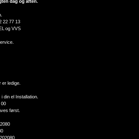
agten dag og aften.
n.
2 22 77 13
r EL og VVS
ervice.
 er ledige.
 din el Installation.
 00
aves først.
02080
80
80202080